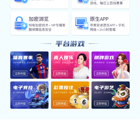
热火队宣布助教韦恩艾灵顿将执掌夏季联赛主帅职务
2026-07-26
35 次阅读
精选
杰伦布朗谈交易反应为何选择费城感到奇怪与不解