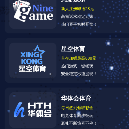
李新翔谈中超攻防节奏迅
2026-05-30 20:11
98 次阅读
首页
/
体育头条
李新翔在谈及中超联赛攻防节奏的迅速变