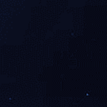
酒店订单被热刺
冠决赛酒店订单后，却被热刺球迷主动退...