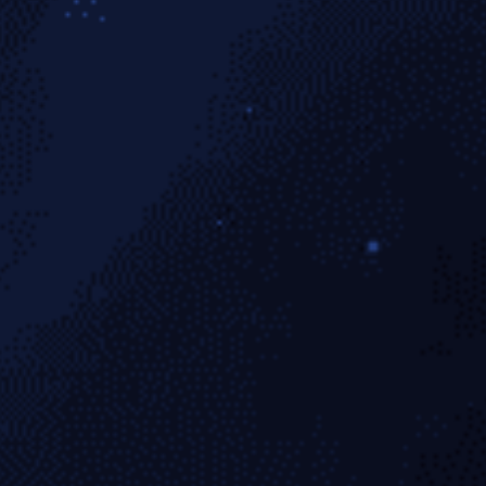
阿森纳球迷低价欧冠决赛
表现引起了广泛...
近日，阿森纳球迷在低价订购欧
2026-06-11