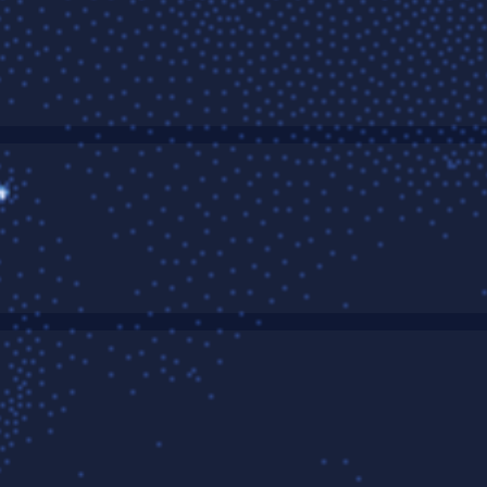
速变化强调实力是抓住机会的关键
化时，强调了球队实力对抓住比赛机会的重要性。近年来，中超