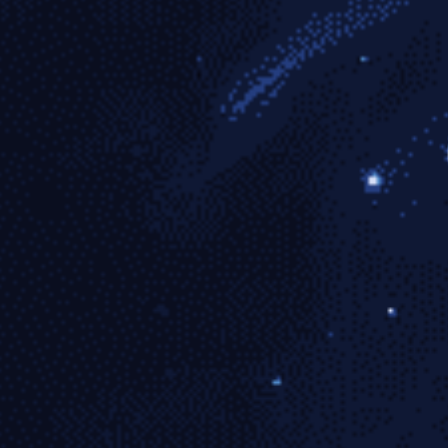
此外，在实际比赛中，根据对手情况随时
迅速领会并适应新的指令，以实现最佳效
4、心理素质与应变能力
最后，李新翔指出，在高强度竞争下，良
的表现。因此，加强心理辅导和训练，有
尤其是在关键赛事阶段，当比分胶着甚至
及丰富经验来缓解压力，并为逆转局势做
同时，提高应变能力也是关键。当原定计
变能力的一方通常能够更好地利用瞬间出
总结：
综上所述，李新翔关于中超联赛攻防节奏
下，要想抓住机会并取得佳绩，不仅依赖