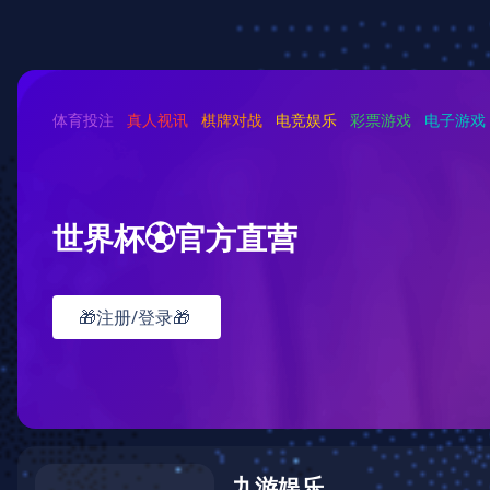
en体育官方网站
欢迎访问
en体育官方网站
，提供全面
步更新千场比