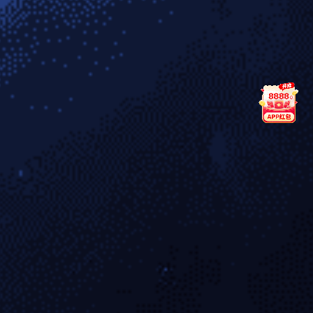
个高速发展的舞台上立足并争取更好的成
下一篇：
葡萄牙国家队友谊赛首发阵容揭晓