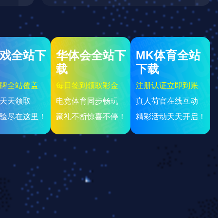
。本文将从四个方面详细探讨李新翔对中超
速度、球员个人能力、团队配合与战术执行
方向。
这需要球队具备高度的敏锐性和反应能力。
机反击。因此，在日常训练中，加强短时间
人都能清楚自己的角色定位，从而更好地融