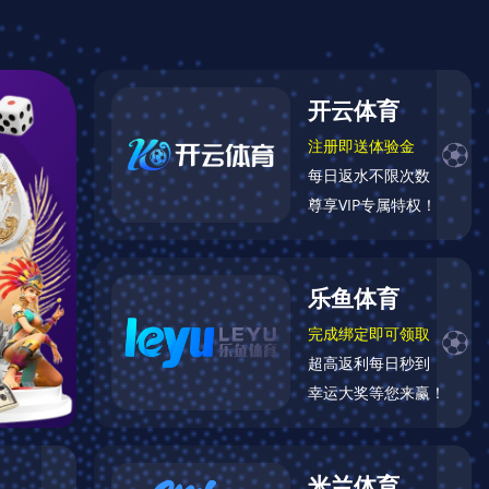
注册入口
育赛事与数据服务
， 支持
APP下载
与
网页使用
，每日同
掌握比赛节奏。