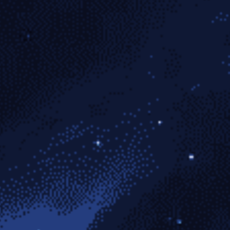
队协作等多个方面。
未来，中超联赛仍将持续发展，而各支球
绩。因此，把握时代潮流，加强训练体系
上一篇：
潜力新星小迈克尔布朗因伤缺席疯…
延伸阅读