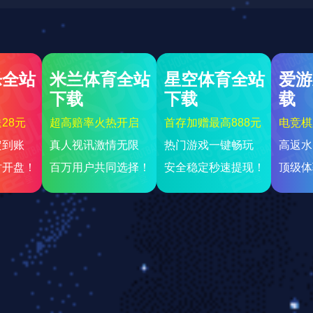
在这种情况下，如何有效把握机会成为各支球队亟待解决的问题
力在这一过程中扮演的重要角色。这四个方面分别是：攻防转换
我们可以更好地理解中超联赛当前面临的挑战，以及未来的发展
着比赛的结果。李新翔指出，中超联赛中的攻防转换越来越快，
守显得尤为重要，这不仅考验球员体能，更考验他们战术意识。
的场上形势下必须迅速做出反应。一旦失误，就可能导致对手借
整体队伍的抗压能力和适应能力。
要有良好的沟通机制。球员之间要能够及时传递信息，以便每个