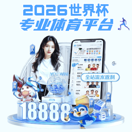
注册入口
en体育官方网站
APP与网页版
入口｜畅享全球体育赛事与数
据服务
欢迎访问
en体育官方网站
，提供全面覆盖足
球、篮球、电竞等项目的赛事资讯与数据内容，
支持
APP下载
与
网页使用
，每日同步更新千场
比赛，聚焦热门体育内容， 助您轻松获取赛事
动态，掌握比赛节奏。