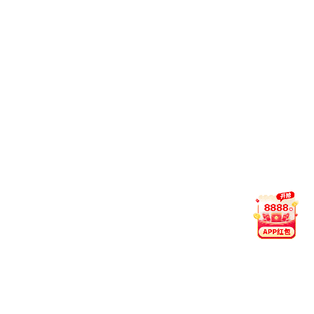
上一篇：
若昂佩德罗适合巴萨风格切尔西或…
下一篇：
帕金斯呼吁对文班禁赛千分之一萧
延伸阅读