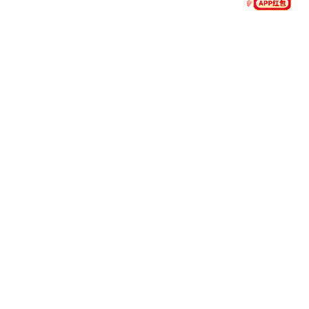
韦林顿本赛季进球助攻双丰收追平个人25
韦林顿本赛季在足球场上的表现令人惊艳，他的进球和助攻
双丰收，成功...
2026-06-26