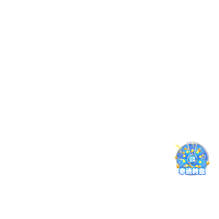
生着深远影响。
而对于穆里尼奥本人来说，这既是一个机遇也是一个
挑战。如果能够选择合适的新东家，他很可能迎来职
业生涯的新高峰。但若选择失误，则可能受到更大的
压力与批评，从而影响其执教生涯的发展轨迹，因此
需谨慎决策。
最后，这一事件还提醒我们，在现代足球环境下，教
练作为重要资源，其价值正不断攀升。未来，各大俱
乐部将更加重视优秀教练人才，同时也意味着市场竞
争将愈加激烈。这种局面不仅会推动整体水平提高，
还会促使新策略、新思维逐渐被采纳，从而形成良性
循环。