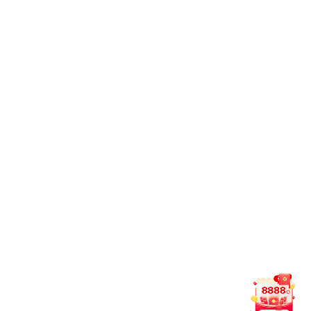
上一篇：
帕金斯呼吁对文班禁赛千分之一萧…
下一篇：
巴黎豪赌欧冠再夺冠132亿出售乌
延伸阅读